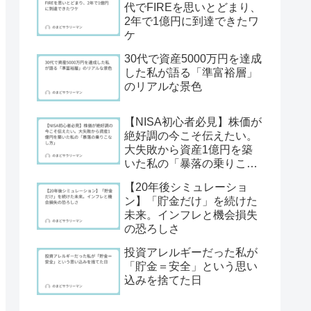
代でFIREを思いとどまり、
2年で1億円に到達できたワ
ケ
30代で資産5000万円を達成
した私が語る「準富裕層」
のリアルな景色
【NISA初心者必見】株価が
絶好調の今こそ伝えたい。
大失敗から資産1億円を築
いた私の「暴落の乗りこな
し方」
【20年後シミュレーショ
ン】「貯金だけ」を続けた
未来。インフレと機会損失
の恐ろしさ
投資アレルギーだった私が
「貯金＝安全」という思い
込みを捨てた日