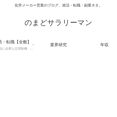
化学メーカー営業のブログ。就活・転職・副業ネタ。
のまどサラリーマン
活・転職【全般】
業界研究
年収
就職活動に必要な志望動機・メールマナー・業界研究などに役立つ知識を公開するページ。