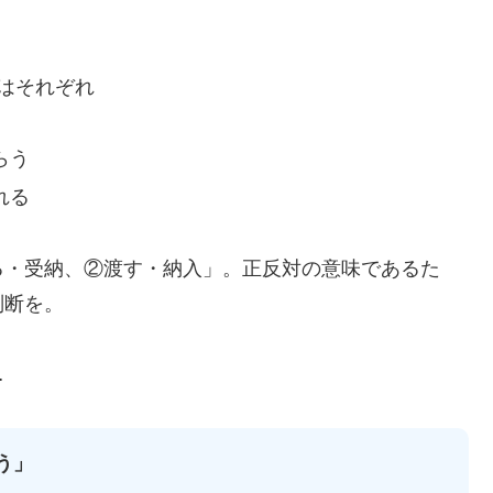
はそれぞれ
らう
れる
る・受納、②渡す・納入」。正反対の意味であるた
判断を。
…
う」