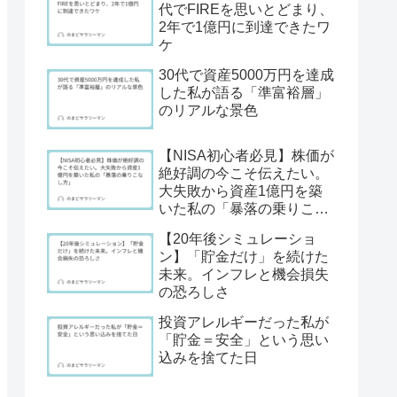
代でFIREを思いとどまり、
2年で1億円に到達できたワ
ケ
30代で資産5000万円を達成
した私が語る「準富裕層」
のリアルな景色
【NISA初心者必見】株価が
絶好調の今こそ伝えたい。
大失敗から資産1億円を築
いた私の「暴落の乗りこな
し方」
【20年後シミュレーショ
ン】「貯金だけ」を続けた
未来。インフレと機会損失
の恐ろしさ
投資アレルギーだった私が
「貯金＝安全」という思い
込みを捨てた日