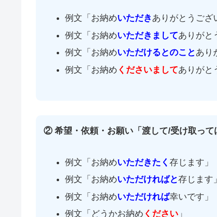
例文「お納め
いただき
ありがとうござ
例文「お納め
いただきまして
ありがと
例文「お納め
いただけるとのこと
あり
例文「お納め
くださいまして
ありがと
② 希望・依頼・お願い「渡して/
受け取って
例文「お納め
いただき
たく
存じます」
例文「お納め
いただければと
存じます
例文「お納め
いただければ
幸いです」
例文「どうかお納め
ください
」