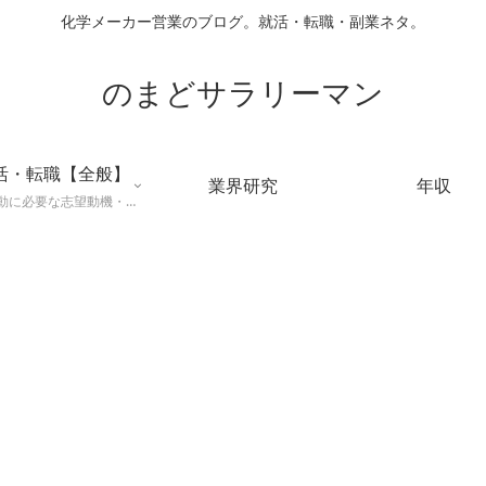
化学メーカー営業のブログ。就活・転職・副業ネタ。
のまどサラリーマン
活・転職【全般】
業界研究
年収
就職活動に必要な志望動機・メールマナー・業界研究などに役立つ知識を公開するページ。