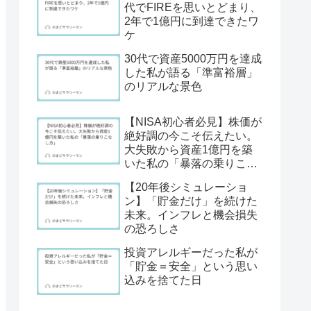
代でFIREを思いとどまり、
2年で1億円に到達できたワ
ケ
30代で資産5000万円を達成
した私が語る「準富裕層」
のリアルな景色
【NISA初心者必見】株価が
絶好調の今こそ伝えたい。
大失敗から資産1億円を築
いた私の「暴落の乗りこな
し方」
【20年後シミュレーショ
ン】「貯金だけ」を続けた
未来。インフレと機会損失
の恐ろしさ
投資アレルギーだった私が
「貯金＝安全」という思い
込みを捨てた日