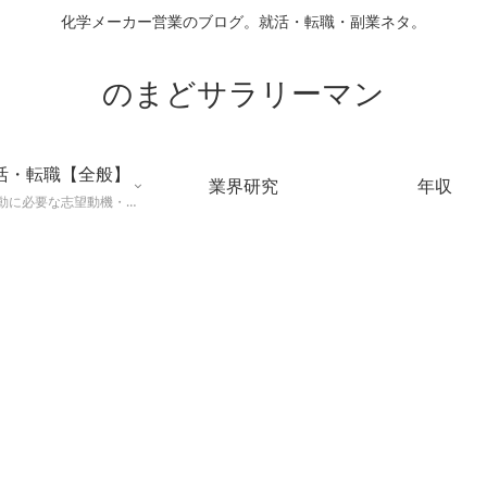
化学メーカー営業のブログ。就活・転職・副業ネタ。
のまどサラリーマン
活・転職【全般】
業界研究
年収
就職活動に必要な志望動機・メールマナー・業界研究などに役立つ知識を公開するページ。