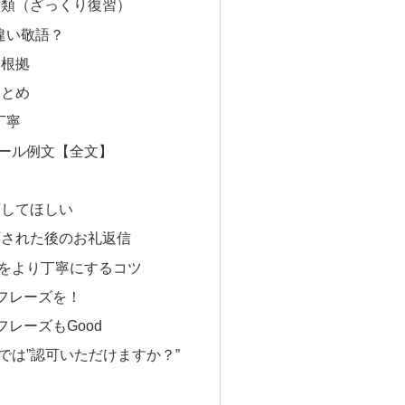
種類（ざっくり復習）
違い敬語？
る根拠
まとめ
丁寧
ール例文【全文】
可してほしい
可された後のお礼返信
をより丁寧にするコツ
フレーズを！
レーズもGood
では”認可いただけますか？”