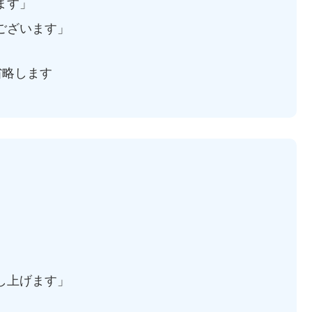
ます」
ございます」
省略します
し上げます」