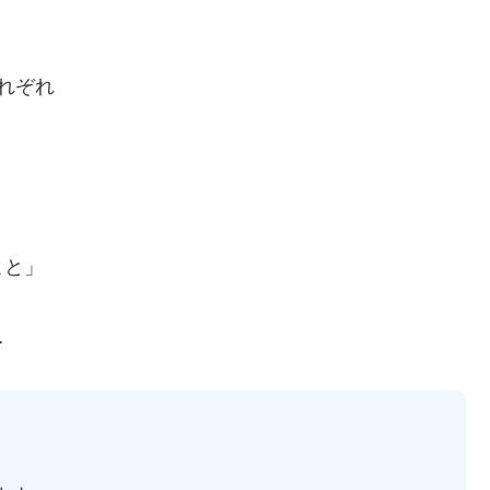
れぞれ
こと」
…