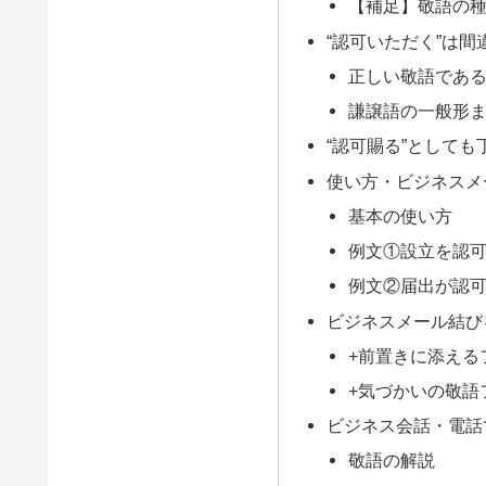
【補足】敬語の
“認可いただく”は間
正しい敬語であ
謙譲語の一般形
“認可賜る”としても
使い方・ビジネスメ
基本の使い方
例文①設立を認
例文②届出が認
ビジネスメール結び
+前置きに添える
+気づかいの敬語フ
ビジネス会話・電話
敬語の解説