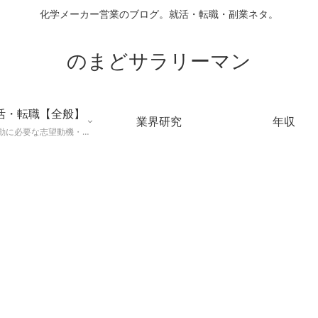
化学メーカー営業のブログ。就活・転職・副業ネタ。
のまどサラリーマン
活・転職【全般】
業界研究
年収
就職活動に必要な志望動機・メールマナー・業界研究などに役立つ知識を公開するページ。