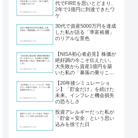
代でFIREを思いとどまり、
2年で1億円に到達できたワ
ケ
30代で資産5000万円を達成
した私が語る「準富裕層」
のリアルな景色
【NISA初心者必見】株価が
絶好調の今こそ伝えたい。
大失敗から資産1億円を築
いた私の「暴落の乗りこな
し方」
【20年後シミュレーショ
ン】「貯金だけ」を続けた
未来。インフレと機会損失
の恐ろしさ
投資アレルギーだった私が
「貯金＝安全」という思い
込みを捨てた日