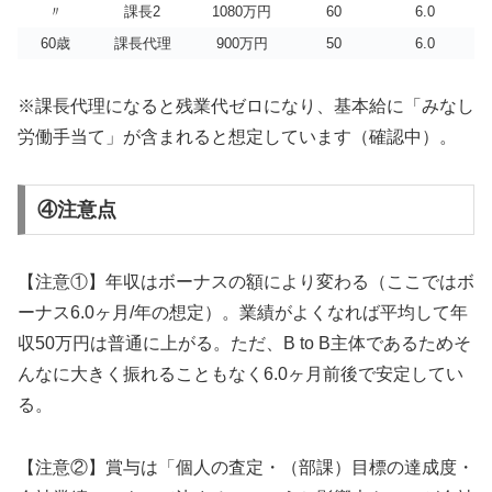
〃
課長2
1080万円
60
6.0
60歳
課長代理
900万円
50
6.0
※課長代理になると残業代ゼロになり、基本給に「みなし
労働手当て」が含まれると想定しています（確認中）。
④注意点
【注意①】年収はボーナスの額により変わる（ここではボ
ーナス6.0ヶ月/年の想定）。業績がよくなれば平均して年
収50万円は普通に上がる。ただ、B to B主体であるためそ
んなに大きく振れることもなく6.0ヶ月前後で安定してい
る。
【注意②】賞与は「個人の査定・（部課）目標の達成度・