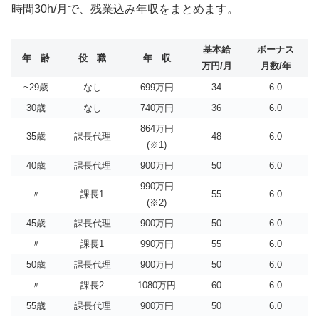
時間30h/月で、残業込み年収をまとめます。
基本給
ボーナス
年 齢
役 職
年 収
万円/月
月数/年
~29歳
なし
699万円
34
6.0
30歳
なし
740万円
36
6.0
864万円
35歳
課長代理
48
6.0
(※1)
40歳
課長代理
900万円
50
6.0
990万円
〃
課長1
55
6.0
(※2)
45歳
課長代理
900万円
50
6.0
〃
課長1
990万円
55
6.0
50歳
課長代理
900万円
50
6.0
〃
課長2
1080万円
60
6.0
55歳
課長代理
900万円
50
6.0