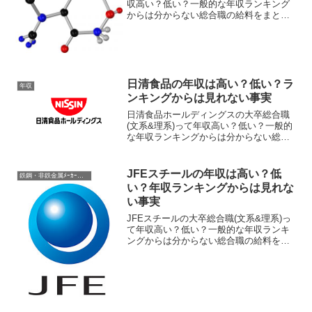
収高い？低い？一般的な年収ランキング
からは分からない総合職の給料をまとめ
てみました。新卒(学部卒/院卒)〜20歳
代・30歳・35歳・40歳・50歳での目安年
収と、役職ごとの目安年収および、福利
厚生こみ...
日清食品の年収は高い？低い？ラ
年収
ンキングからは見れない事実
日清食品ホールディングスの大卒総合職
(文系&理系)って年収高い？低い？一般的
な年収ランキングからは分からない総合
職の給料をまとめてみました。新卒(学部
卒/院卒)〜20歳代・30歳・35歳・40歳・
50歳での目安年収と、各役職ごとの目安
JFEスチールの年収は高い？低
鉄鋼・非鉄金属ﾒｰｶｰ年収
年収、...
い？年収ランキングからは見れな
い事実
JFEスチールの大卒総合職(文系&理系)っ
て年収高い？低い？一般的な年収ランキ
ングからは分からない総合職の給料をま
とめてみました。新卒(学部卒/院卒)〜20
歳代・30歳・35歳・40歳・50歳での目安
年収と、各役職ごとの目安年収、残業代
こみ...