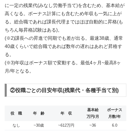
に一定の残業代(みなし労働手当て)を含むため、基本給が
高くなる。ボーナス計算にも含むため年収も一気に上が
る。総合職であれば課長代理まではほぼ自動的に昇格(も
ちろん毎昇格試験はある)。
(※2)課長への昇進で同期でも差が出る。最速38歳、通常
40歳くらいで総合職であれば数年の遅れはあれど昇格す
る。
(※3)年収はボーナス額で変動する。最低4ヶ月~最高8ヶ
月/年となる。
②役職ごとの目安年収(残業代・各種手当て別)
基本給
ボーナス
役 職
年 齢
年 収
万円/月
月数/年
なし
~30歳
~612万円
~36
6.0