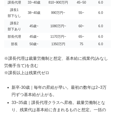
課長代理
33~40歳
810~900万円
45~50
6.0
課長1
38~40歳
990万円~
55~
6.0
部下なし
課長2
45歳~
1080万円~
60~
6.0
部下あり
部長代理
45歳~
1170万円~
65~
6.0
部長
50歳~
1350万円
75
6.0
※課長代理は裁量労働制と想定、基本給に残業代(みなし
労働手当て)を含む
※課長以上は残業代ゼロ
新卒-30歳｜毎年の昇給が早い。最初の数年は2~3万
円ずつ基本給が上がる。
33~35歳｜課長代理クラスへ昇格。裁量労働制とな
り、残業代は基本給に含まれるものと想定。一括の