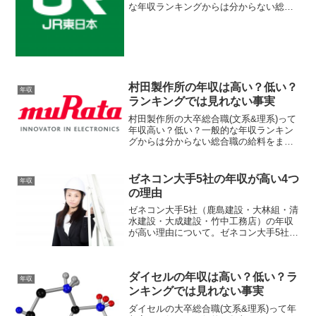
な年収ランキングからは分からない総合
職の給料をまとめてみました。JR東日本
の採用は「プロフェッショナル採用 ＝ 現
業職」「ポテンシャル採用 ＝ 総合職」の
2つの採用...
村田製作所の年収は高い？低い？
年収
ランキングでは見れない事実
村田製作所の大卒総合職(文系&理系)って
年収高い？低い？一般的な年収ランキン
グからは分からない総合職の給料をまと
めてみました。新卒(学部卒/院卒)〜20歳
代・30歳・35歳・40歳・50歳での目安年
収と、役職ごとの目安年収および、福利
ゼネコン大手5社の年収が高い4つ
年収
厚生こ...
の理由
ゼネコン大手5社（鹿島建設・大林組・清
水建設・大成建設・竹中工務店）の年収
が高い理由について。ゼネコン大手5社の
平均年収をみると900万円前後となってお
り、一部上場企業の平均年収598万円のお
およそ1.5倍となっています。これってな
ダイセルの年収は高い？低い？ラ
ぜでしょ...
年収
ンキングでは見れない事実
ダイセルの大卒総合職(文系&理系)って年