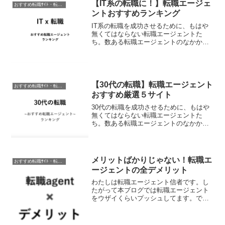
【IT系の転職に！】転職エージェ
おすすめ転職ｻｲﾄ・転職ｴｰｼﾞｪﾝﾄ
いほうがむしろ、よい結果を生...
ントおすすめランキング
IT系の転職を成功させるために、もはや
無くてはならない転職エージェントた
ち。数ある転職エージェントのなかから
IT系の転職にとくにオススメできる転職
エージェントをランキング形式で紹介し
ます。本題にはいる前に…まずは転職エ
ージェントとはなにかを...
【30代の転職】転職エージェント
おすすめ転職ｻｲﾄ・転職ｴｰｼﾞｪﾝﾄ
おすすめ厳選５サイト
30代の転職を成功させるために、もはや
無くてはならない転職エージェントた
ち。数ある転職エージェントのなかか
ら、30代にとくにオススメできる転職エ
ージェント厳選５サイトを紹介します。
本題にはいる前に…まずは転職エージェ
ントとはなにかをざっくり...
メリットばかりじゃない！転職エ
おすすめ転職ｻｲﾄ・転職ｴｰｼﾞｪﾝﾄ
ージェントの全デメリット
わたしは転職エージェント信者です。し
たがって本ブログでは転職エージェント
をウザイくらいプッシュしてます。でも
でも。周囲からは、 「転職エージェント
にすすめられて転職したのに…ぜんぜん
話が違う！だまされた！」 「エージェン