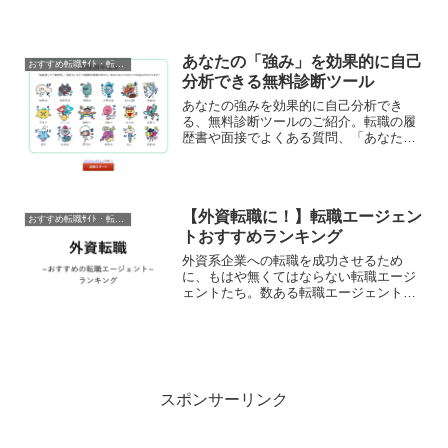
トからの電話やメール...
あなたの「強み」を効果的に自己
おすすめ転職ｻｲﾄ・転職ｴｰｼﾞｪﾝﾄ
分析できる無料診断ツール
あなたの強みを効果的に自己分析でき
る、無料診断ツールのご紹介。転職の履
歴書や面接でよくある質問、「あなたの
強みは？」「あなたの弱みは？」にたい
して、魅力的な回答ができなければ容赦
なく面接か書類選考で落とされます。転
職でより良い企業への内定を...
【外資転職に！】転職エージェン
おすすめ転職ｻｲﾄ・転職ｴｰｼﾞｪﾝﾄ
トおすすめランキング
外資系企業への転職を成功させるため
に、もはや無くてはならない転職エージ
ェントたち。数ある転職エージェントの
なかから、外資転職にとくにオススメで
きる転職エージェントをランキング形式
で紹介します。本題にはいる前に…まず
は転職エージェントとはなに...
スポンサーリンク