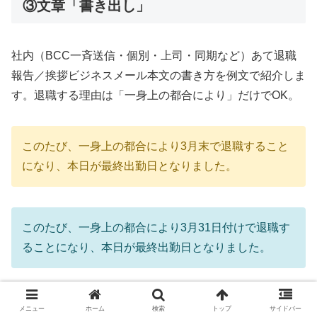
③文章「書き出し」
社内（BCC一斉送信・個別・上司・同期など）あて退職
報告／挨拶ビジネスメール本文の書き方を例文で紹介しま
す。退職する理由は「一身上の都合により」だけでOK。
このたび、一身上の都合により3月末で退職すること
になり、本日が最終出勤日となりました。
このたび、一身上の都合により3月31日付けで退職す
ることになり、本日が最終出勤日となりました。
私事で大変恐縮ではございますが、一身上の都合によ
メニュー
ホーム
検索
トップ
サイドバー