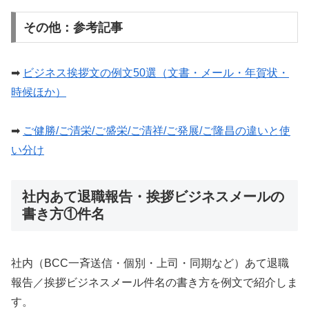
その他：参考記事
➡︎
ビジネス挨拶文の例文50選（文書・メール・年賀状・
時候ほか）
➡︎
ご健勝/ご清栄/ご盛栄/ご清祥/ご発展/ご隆昌の違いと使
い分け
社内あて退職報告・挨拶ビジネスメールの
書き方①件名
社内（BCC一斉送信・個別・上司・同期など）あて退職
報告／挨拶ビジネスメール件名の書き方を例文で紹介しま
す。