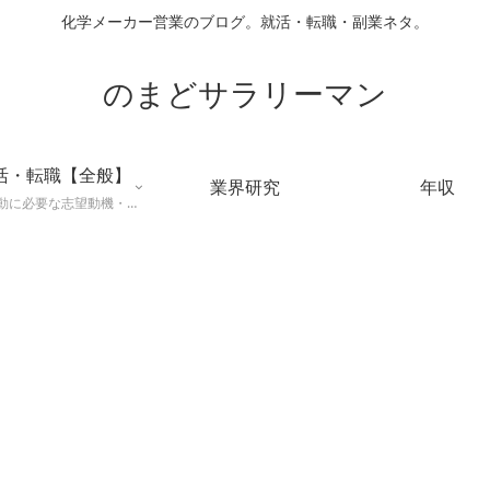
化学メーカー営業のブログ。就活・転職・副業ネタ。
のまどサラリーマン
活・転職【全般】
業界研究
年収
就職活動に必要な志望動機・メールマナー・業界研究などに役立つ知識を公開するページ。