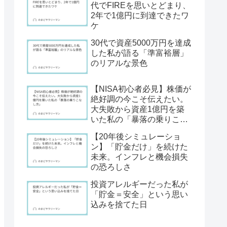
代でFIREを思いとどまり、
2年で1億円に到達できたワ
ケ
30代で資産5000万円を達成
した私が語る「準富裕層」
のリアルな景色
【NISA初心者必見】株価が
絶好調の今こそ伝えたい。
大失敗から資産1億円を築
いた私の「暴落の乗りこな
し方」
【20年後シミュレーショ
ン】「貯金だけ」を続けた
未来。インフレと機会損失
の恐ろしさ
投資アレルギーだった私が
「貯金＝安全」という思い
込みを捨てた日