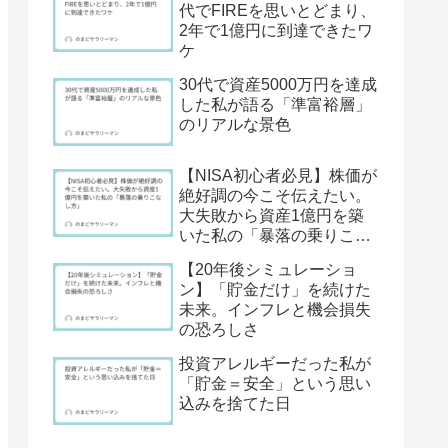
代でFIREを思いとどまり、
2年で1億円に到達できたワ
ケ
30代で資産5000万円を達成
した私が語る「準富裕層」
のリアルな景色
【NISA初心者必見】株価が
絶好調の今こそ伝えたい。
大失敗から資産1億円を築
いた私の「暴落の乗りこな
し方」
【20年後シミュレーショ
ン】「貯金だけ」を続けた
未来。インフレと機会損失
の恐ろしさ
投資アレルギーだった私が
「貯金＝安全」という思い
込みを捨てた日