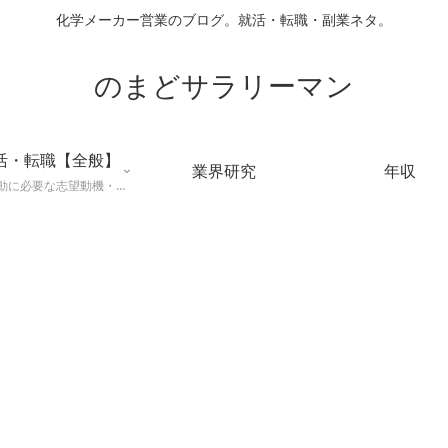
化学メーカー営業のブログ。就活・転職・副業ネタ。
のまどサラリーマン
活・転職【全般】
業界研究
年収
就職活動に必要な志望動機・メールマナー・業界研究などに役立つ知識を公開するページ。