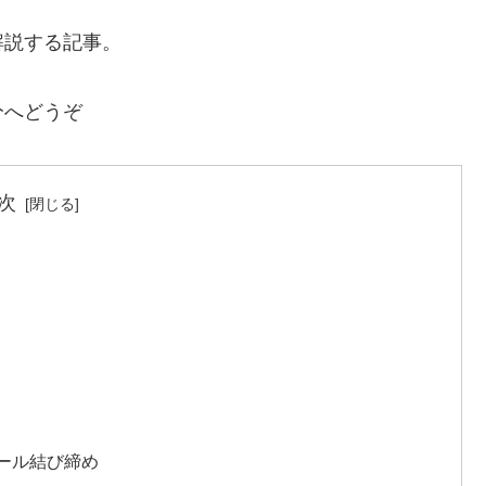
解説する記事。
分へどうぞ
次
」
？
ール結び締め