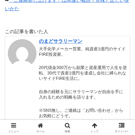
➡︎
「ご連絡差し上げます」は間違い敬語？意味と正しい使
いかた
この記事を書いた人
のまどサラリーマン
大手化学メーカー営業。純資産1億円のサイド
FIRE投資家。
20代借金300万から副業と資産運用で人生を逆
転。30代で資産1億円を達成し会社に縛られな
いサイドFIRE生活に。
自身の経験を元にサラリーマンが自由を手に
入れるための戦略を語ります。
※SNS無し。ご連絡は「お問い合わせ」から
お気軽にどうぞ。
メニュー
ホーム
検索
トップ
サイドバー