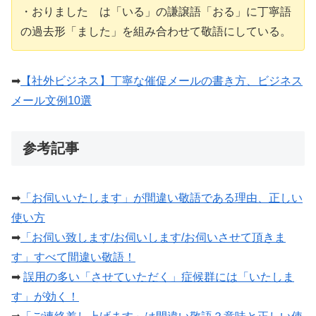
・おりました は「いる」の謙譲語「おる」に丁寧語
の過去形「ました」を組み合わせて敬語にしている。
➡︎
【社外ビジネス】丁寧な催促メールの書き方、ビジネス
メール文例10選
参考記事
➡︎
「お伺いいたします」が間違い敬語である理由、正しい
使い方
➡︎
「お伺い致します/お伺いします/お伺いさせて頂きま
す」すべて間違い敬語！
➡︎
誤用の多い「させていただく」症候群には「いたしま
す」が効く！