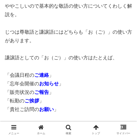
ややこしいので基本的な敬語の使い方についてくわしく解
説を。
じつは尊敬語と謙譲語にはどちらも「お（ご）」の使い方
があります。
謙譲語としての「お（ご）」の使い方はたとえば、
「会議日程の
ご連絡
」
「忘年会開催の
お知らせ
」
「販売状況の
ご報告
」
「転勤の
ご挨拶
」
「貴社ご訪問の
お願い
」
こんな感じのフレーズがあります。よくビジネスメールの
メニュー
ホーム
検索
トップ
サイドバー
件名で目にする表現ですね。