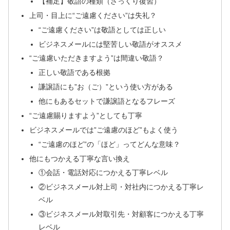
【補足】敬語の種類（ざっくり復習）
上司・目上に“ご遠慮ください”は失礼？
“ご遠慮ください”は敬語としては正しい
ビジネスメールには堅苦しい敬語がオススメ
“ご遠慮いただきますよう”は間違い敬語？
正しい敬語である根拠
謙譲語にも”お（ご）”という使い方がある
他にもあるセットで謙譲語となるフレーズ
“ご遠慮賜りますよう”としても丁寧
ビジネスメールでは”ご遠慮のほど”もよく使う
“ご遠慮のほど”の「ほど」ってどんな意味？
他にもつかえる丁寧な言い換え
①会話・電話対応につかえる丁寧レベル
②ビジネスメール対上司・対社内につかえる丁寧レ
ベル
③ビジネスメール対取引先・対顧客につかえる丁寧
レベル