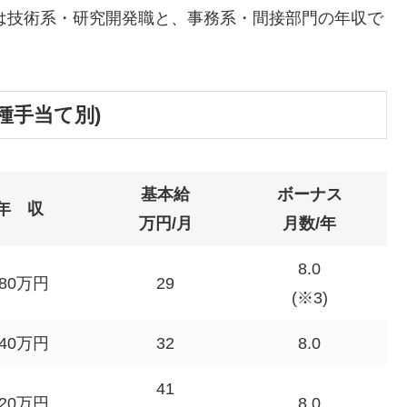
回は技術系・研究開発職と、事務系・間接部門の年収で
種手当て別)
基本給
ボーナス
年 収
万円/月
月数/年
8.0
580万円
29
(※3)
640万円
32
8.0
41
820万円
8.0