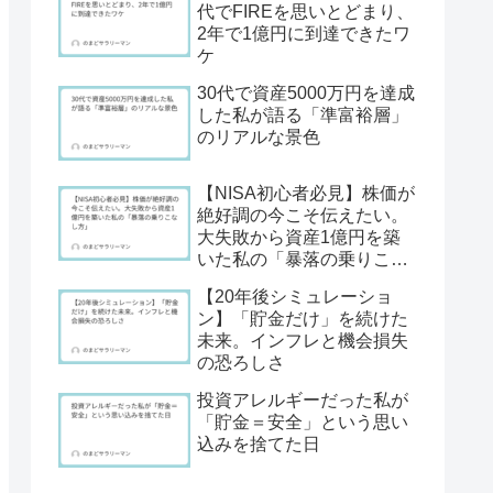
代でFIREを思いとどまり、
2年で1億円に到達できたワ
ケ
30代で資産5000万円を達成
した私が語る「準富裕層」
のリアルな景色
【NISA初心者必見】株価が
絶好調の今こそ伝えたい。
大失敗から資産1億円を築
いた私の「暴落の乗りこな
し方」
【20年後シミュレーショ
ン】「貯金だけ」を続けた
未来。インフレと機会損失
の恐ろしさ
投資アレルギーだった私が
「貯金＝安全」という思い
込みを捨てた日