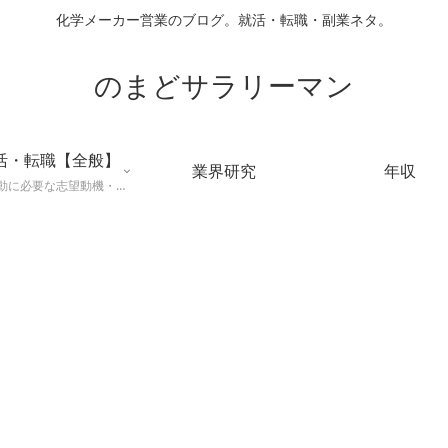
化学メーカー営業のブログ。就活・転職・副業ネタ。
のまどサラリーマン
活・転職【全般】
業界研究
年収
就職活動に必要な志望動機・メールマナー・業界研究などに役立つ知識を公開するページ。