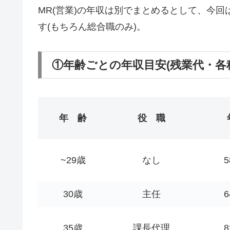
MR(営業)の年収は別でまとめるとして、今
す(もちろん総合職のみ)。
①年齢ごとの年収目安(残業代・各
年 齢
役 職
~29歳
なし
30歳
主任
35歳
課長代理