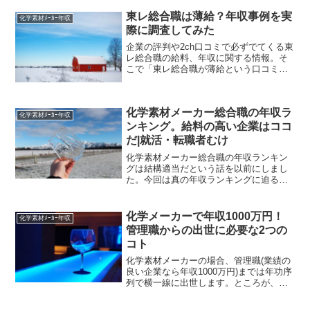
東レ総合職は薄給？年収事例を実
化学素材ﾒｰｶｰ年収
際に調査してみた
企業の評判や2ch口コミで必ずでてくる東
レ総合職の給料、年収に関する情報。そ
こで「東レ総合職が薄給という口コミは
どこまで信憑性があるのか」を検証して
みました。就職活動や転職者のご参考に
どうぞ。*2016年9月時点の情報です。*一
化学素材メーカー総合職の年収ラ
般職ではなく...
化学素材ﾒｰｶｰ年収
ンキング。給料の高い企業はココ
だ|就活・転職者むけ
化学素材メーカー総合職の年収ランキン
グは結構適当だという話を以前にしまし
た。今回は真の年収ランキングに迫るべ
く現役営業マンが各社の実情を研究して
いこうと思います。就職活動や転職活動
のご参考になりましたら幸いです。化学
化学メーカーで年収1000万円！
化学素材ﾒｰｶｰ年収
メーカー年収ランキング上...
管理職からの出世に必要な2つの
コト
化学素材メーカーの場合、管理職(業績の
良い企業なら年収1000万円)までは年功序
列で横一線に出世します。ところが、そ
れよりも上に行きたいとなると年功序列
ではなく運と実力と上司に取り入る力が