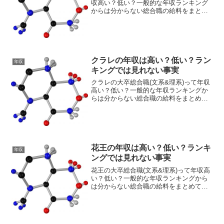
収高い？低い？一般的な年収ランキング
からは分からない総合職の給料をまとめ
てみました。転職・就活のご参考にどう
ぞ。日東電工の平均年収・平均年齢・平
均勤続年数まずは会社全体の年収を見て
いきます（数字は20...
クラレの年収は高い？低い？ラン
年収
キングでは見れない事実
クラレの大卒総合職(文系&理系)って年収
高い？低い？一般的な年収ランキングか
らは分からない総合職の給料をまとめて
みました。新卒(学部卒/院卒)〜20歳代・
30歳・35歳・40歳・50歳での目安年収
と、役職ごとの目安年収および、福利厚
生こみ年...
花王の年収は高い？低い？ランキ
年収
ングでは見れない事実
花王の大卒総合職(文系&理系)って年収高
い？低い？一般的な年収ランキングから
は分からない総合職の給料をまとめてみ
ました。新卒(学部卒/院卒)〜20歳代・30
歳・35歳・40歳・50歳での目安年収と、
役職ごとの目安年収および、福利厚生こ
み年収...