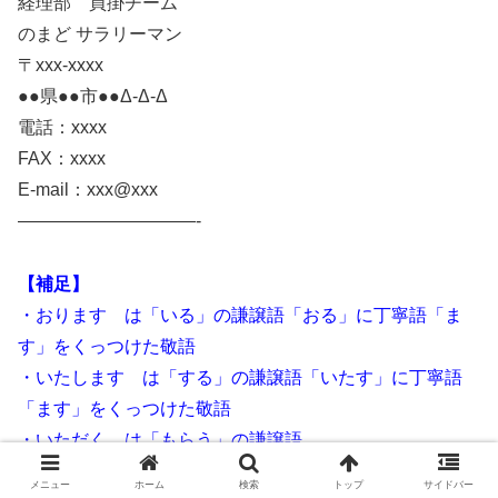
経理部 買掛チーム
のまど サラリーマン
〒xxx-xxxx
●●県●●市●●Δ-Δ-Δ
電話：xxxx
FAX：xxxx
E-mail：xxx@xxx
——————————-
【補足】
・おります は「いる」の謙譲語「おる」に丁寧語「ま
す」をくっつけた敬語
・いたします は「する」の謙譲語「いたす」に丁寧語
「ます」をくっつけた敬語
・いただく は「もらう」の謙譲語
・恐れ入る は「申し訳なく思う、恐縮する」の意味
メニュー
ホーム
検索
トップ
サイドバー