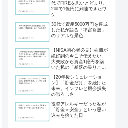
代でFIREを思いとどまり、
2年で1億円に到達できたワ
ケ
30代で資産5000万円を達成
した私が語る「準富裕層」
のリアルな景色
【NISA初心者必見】株価が
絶好調の今こそ伝えたい。
大失敗から資産1億円を築
いた私の「暴落の乗りこな
し方」
【20年後シミュレーショ
ン】「貯金だけ」を続けた
未来。インフレと機会損失
の恐ろしさ
投資アレルギーだった私が
「貯金＝安全」という思い
込みを捨てた日