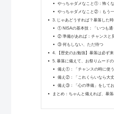
やっちゃダメなこと①：怖く
やっちゃダメなこと②：もう
3. じゃあどうすれば？暴落した
① NISAの基本技：「いつも
② 準備があれば：チャンスと
③ 何もしない、ただ待つ
4. 【歴史のお勉強】暴落は必ず
5. 暴落に備えて、お祭りムード
備え①：「チャンスの時に使
備え②：「これくらいなら大
備え③：「心の準備」をして
まとめ：ちゃんと備えれば、暴落