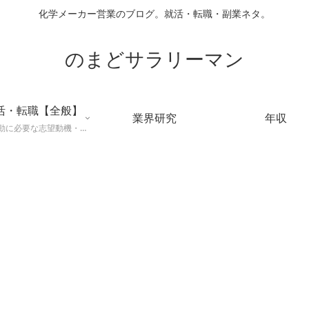
化学メーカー営業のブログ。就活・転職・副業ネタ。
のまどサラリーマン
活・転職【全般】
業界研究
年収
就職活動に必要な志望動機・メールマナー・業界研究などに役立つ知識を公開するページ。