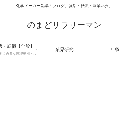
化学メーカー営業のブログ。就活・転職・副業ネタ。
のまどサラリーマン
活・転職【全般】
業界研究
年収
就職活動に必要な志望動機・メールマナー・業界研究などに役立つ知識を公開するページ。