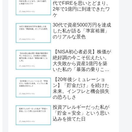
代でFIREを思いとどまり、
2年で1億円に到達できたワ
ケ
30代で資産5000万円を達成
した私が語る「準富裕層」
のリアルな景色
【NISA初心者必見】株価が
絶好調の今こそ伝えたい。
大失敗から資産1億円を築
いた私の「暴落の乗りこな
し方」
【20年後シミュレーショ
ン】「貯金だけ」を続けた
未来。インフレと機会損失
の恐ろしさ
投資アレルギーだった私が
「貯金＝安全」という思い
込みを捨てた日