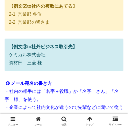
【例文②to社内の複数にあてる】
2-1: 営業部 各位
2-2: 営業部の皆さま
【例文③to社外ビジネス取引先】
ケミカル株式会社
資材部 三菱 様
メール宛名の書き方
・社内の相手には「名字＋役職」か「名字 さん」「名
字 様」を使う。
・企業によって社内文化が違うので先輩などに聞いて従う
こと。
・複数にあてるときには「各位」「皆さま」を使う。
メニュー
ホーム
検索
トップ
サイドバー