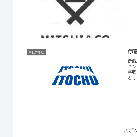
伊
商社の年収
伊藤
キン
年収
どう
スポ