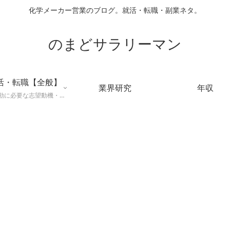
化学メーカー営業のブログ。就活・転職・副業ネタ。
のまどサラリーマン
活・転職【全般】
業界研究
年収
就職活動に必要な志望動機・メールマナー・業界研究などに役立つ知識を公開するページ。