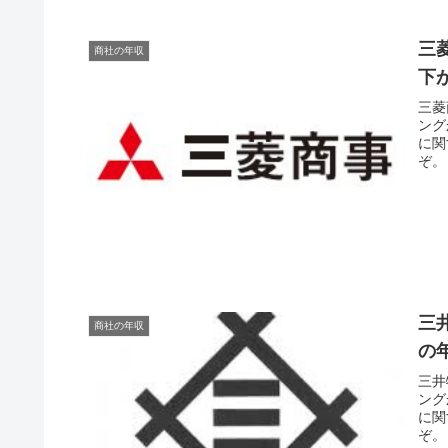
三
商社の年収
下
三菱
ング
に関
ぞ。
三
商社の年収
の
三井
ング
に関
ぞ。