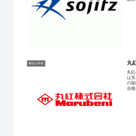
丸
商社の年収
丸紅
は見
の疑
合職