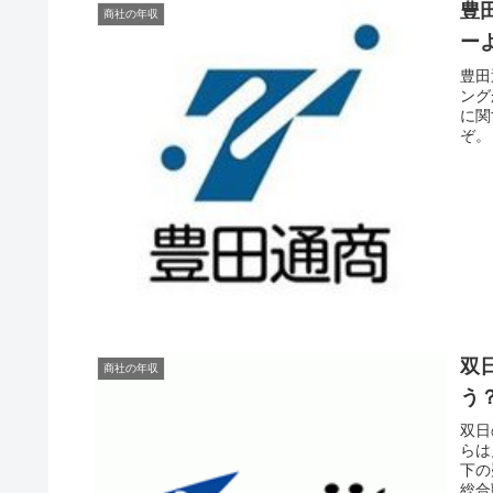
豊
商社の年収
ー
豊田
ング
に関
ぞ。
双
商社の年収
う
双日
らは
下の
総合