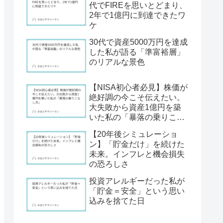
代でFIREを思いとどまり、
2年で1億円に到達できたワ
ケ
30代で資産5000万円を達成
した私が語る「準富裕層」
のリアルな景色
【NISA初心者必見】株価が
絶好調の今こそ伝えたい。
大失敗から資産1億円を築
いた私の「暴落の乗りこな
し方」
【20年後シミュレーショ
ン】「貯金だけ」を続けた
未来。インフレと機会損失
の恐ろしさ
投資アレルギーだった私が
「貯金＝安全」という思い
込みを捨てた日