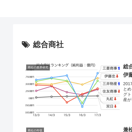
総合商社
総
商社の業界研究
伊
20
とめ
グト
産が
兼
商社の年収