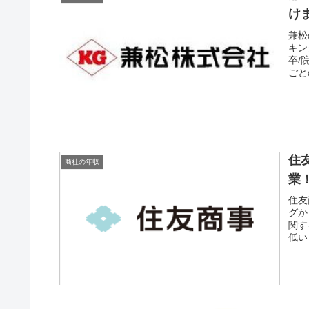
け
兼松
キン
卒/
ごと
住
商社の年収
業
住友
グか
関す
低い