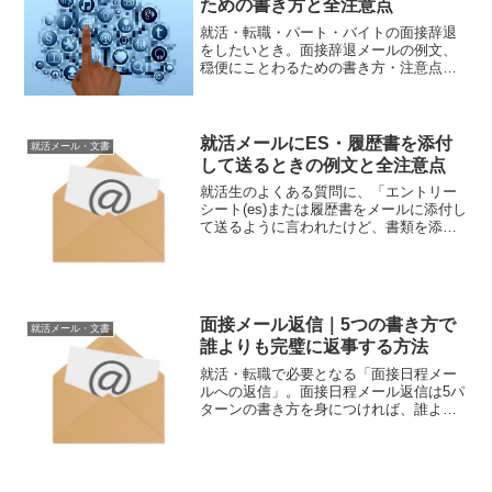
ための書き方と全注意点
就活・転職・パート・バイトの面接辞退
をしたいとき。面接辞退メールの例文、
穏便にことわるための書き方・注意点を
誰よりも正しく解説する記事。まずは基
本として、面接辞退メールの書き方は以
下のような構成になっていると素晴らし
いメールになります。面接...
就活メールにES・履歴書を添付
就活メール・文書
して送るときの例文と全注意点
就活生のよくある質問に、「エントリー
シート(es)または履歴書をメールに添付し
て送るように言われたけど、書類を添付
する際のメールの書き方がわからな
い…」「就活メールにエントリーシート
(es)などの書類を添付するときって、どう
したらいいの？」...
面接メール返信｜5つの書き方で
就活メール・文書
誰よりも完璧に返事する方法
就活・転職で必要となる「面接日程メー
ルへの返信」。面接日程メール返信は5パ
ターンの書き方を身につければ、誰より
も完璧にできます。その書き方を例文つ
きで解説していきます。また、この記事
では就活生・転職者のよくある以下の質
問すべてに対応しており...