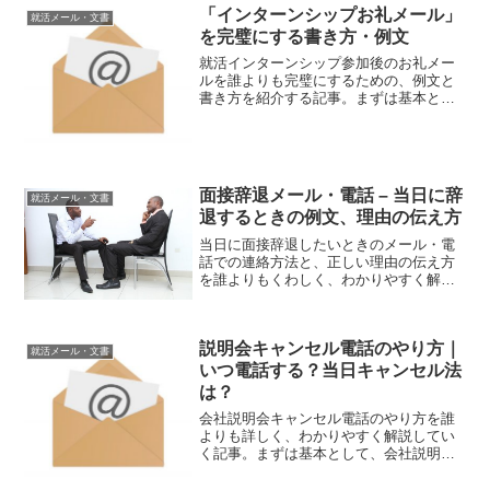
「インターンシップお礼メール」
就活メール・文書
を完璧にする書き方・例文
就活インターンシップ参加後のお礼メー
ルを誰よりも完璧にするための、例文と
書き方を紹介する記事。まずは基本とし
て、インターンシップのお礼メールは以
下のような構成になっていると、すばら
しい就活メールとなります。▼ インター
ンシップお礼メールの構...
面接辞退メール・電話 – 当日に辞
就活メール・文書
退するときの例文、理由の伝え方
当日に面接辞退したいときのメール・電
話での連絡方法と、正しい理由の伝え方
を誰よりもくわしく、わかりやすく解説
していく記事（もちろん例文つき）。ま
ずは基本として、当日に面接辞退する理
由を「体調不良」としてはダメ。なぜな
説明会キャンセル電話のやり方｜
ら「それでは別の面接日程...
就活メール・文書
いつ電話する？当日キャンセル法
は？
会社説明会キャンセル電話のやり方を誰
よりも詳しく、わかりやすく解説してい
く記事。まずは基本として、会社説明会
をキャンセルするときの本当の理由に
は、寝坊してしまったとか、やってはい