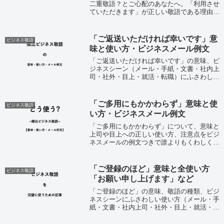
二重敬語？とご心配のあなたへ。「利用させ
ていただきます」が正しい敬語である理由と
ビジネスシーンでの使い方（電話・メール・
手紙・文書・社内上司・社外取引先・目上・
就活・転職）、例文を紹介します。「利用
「ご返送いただければ幸いです」意
ビジネス敬語
さ...
味と使い方・ビジネスメール例文
「ご返送いただければ幸いです」の意味、ビ
ジネスシーン（メール・手紙・文書・社内上
司・社外・目上・就活・転職）にふさわしい
使い方、注意点について。ビジネスメールの
例文つきで誰よりも正しく解説する記事。※
長文になりますので「見出し」より目的部
「ご多用にもかかわらず」意味と使
ビジネス敬語
分...
い方・ビジネスメール例文
「ご多用にもかかわらず」について、意味と
上司や目上への正しい使い方、注意点をビジ
ネスメールの例文つきで誰よりもくわしく解
説していく記事。まず簡単にまとめを。「ご
多用にもかかわらず」の意味は「忙しいにも
関わらず～」であり、ビジネスシーンでは
「ご登録のほど」意味と全使い方
ビジネス敬語
と...
「お願い申し上げます」など
「ご登録のほど」の意味、敬語の種類、ビジ
ネスシーンにふさわしい使い方（メール・手
紙・文書・社内上司・社外・目上・就活・転
職）、注意点について。ビジネスメールの例
文つきで誰よりも正しく解説する記事。※長