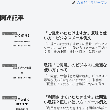
のまどサラリーマン
関連記事
「ご提出いただけますか」意味と使
ビジネス敬語
い方・ビジネスメール例文
「ご提出いただけますか」の意味、ビジネス
シーンにふさわしい使い方（メール・手紙・
文書・社内上司・社外・目上・就活・転
職）、注意点について。ビジネスメールの例
文つきで誰よりも正しく解説する記事。※長
文になりますので「見出し」より目的部分へ
敬語「ご同意」のビジネスに最適な
ビジネス敬語
どう...
使い方すべて
「ご同意」の意味と敬語の種類、ビジネスに
最適な使い方のすべてについて。① 依頼
「同意してください」は敬語でなんて言う？
② お礼「同意してくれてありがとう」を丁
寧な敬語にすると？③ 断り「お断りしま
す！同意できません」と言いたいのだけど…
「利用させていただきます」は間違
ビジネス敬語
④ ...
い敬語？正しい使い方・メール例文
「利用させていただきます」は間違い敬語？