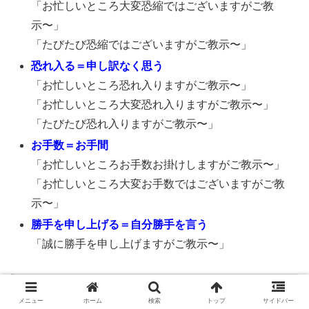
「お忙しいところ大変恐縮ではございますがご教
示〜」
「たびたび恐縮ではございますがご教示〜」
恐れ入る＝申し訳なく思う
「お忙しいところ恐れ入りますがご教示〜」
「お忙しいところ大変恐れ入りますがご教示〜」
「たびたび恐れ入りますがご教示〜」
お手数＝お手間
「お忙しいところお手数お掛けしますがご教示〜」
「お忙しいところ大変お手数ではございますがご教
示〜」
勝手を申し上げる＝自分勝手を言う
「誠に勝手を申し上げますがご教示〜」
「ご教示ください」でもOKだけど…もう少し
メニュー
ホーム
検索
トップ
サイドバー
丁寧に！