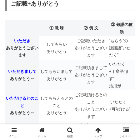
ご記載+ありがとう
③ 敬語の種
① 意 味
② 例 文
類
いただき
ご記載いただき
“もらう”の
してもらい
ありがとうござい
ありがとうござい
謙譲語”いた
ありがとう
ます
ます
だく”
いただく
ご記載頂きまして
いただきまして
してもらいまして
+丁寧語”ま
ありがとうござい
ありがとう～
ありがとう
す”
ます
活用形
ご記載頂けるとの
いただけるとのこ
してもらえるとの
こと
いただく
と
こと
ありがとうござい
+可能”ける”
ありがとう～
ありがとう
ます
ご記載くださり
くださり
してくれて
尊敬語”くだ
ありがとうござい
ありがとう～
ありがとう
さる”
メニュー
ホーム
検索
トップ
サイドバー
ます