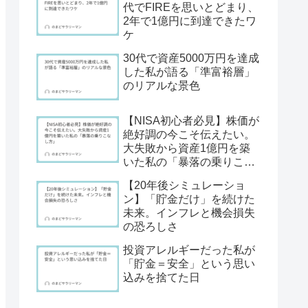
代でFIREを思いとどまり、
2年で1億円に到達できたワ
ケ
30代で資産5000万円を達成
した私が語る「準富裕層」
のリアルな景色
【NISA初心者必見】株価が
絶好調の今こそ伝えたい。
大失敗から資産1億円を築
いた私の「暴落の乗りこな
し方」
【20年後シミュレーショ
ン】「貯金だけ」を続けた
未来。インフレと機会損失
の恐ろしさ
投資アレルギーだった私が
「貯金＝安全」という思い
込みを捨てた日