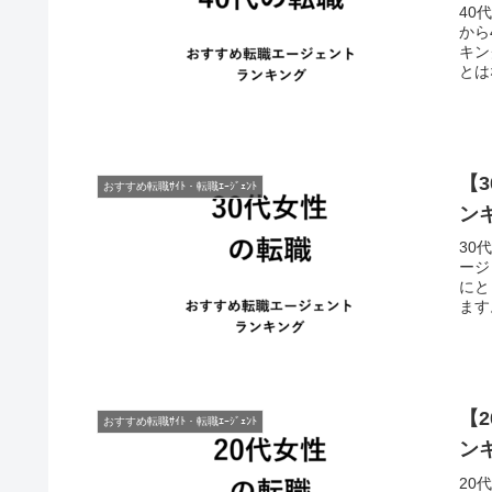
40
から
キン
とは
【
おすすめ転職ｻｲﾄ・転職ｴｰｼﾞｪﾝﾄ
ン
30
ージ
にと
ます
【
おすすめ転職ｻｲﾄ・転職ｴｰｼﾞｪﾝﾄ
ン
20