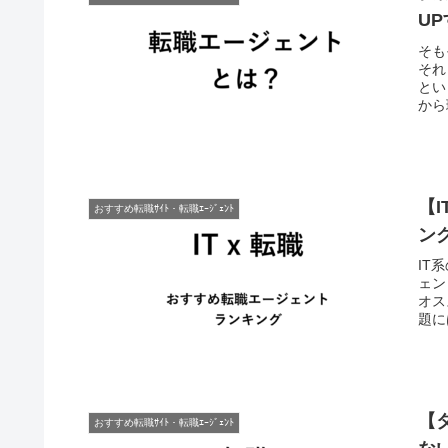
U
そも
それ
とい
から
【
おすすめ転職ｻｲﾄ・転職ｴｰｼﾞｪﾝﾄ
ン
IT
ェン
オス
題に
【
おすすめ転職ｻｲﾄ・転職ｴｰｼﾞｪﾝﾄ