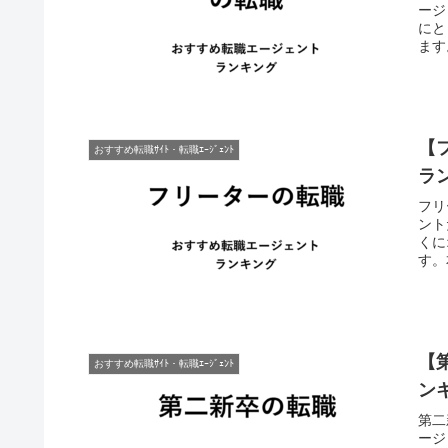
ージ
にと
ます
【
おすすめ転職ｻｲﾄ・転職ｴｰｼﾞｪﾝﾄ
ラ
フリ
ント
くに
す。
【
おすすめ転職ｻｲﾄ・転職ｴｰｼﾞｪﾝﾄ
ン
第二
ージ