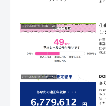
ます
仕
おすすめ転職ｻｲﾄ・転職ｴｰｼﾞｪﾝﾄ
し
仕事
事辞
仕事
職活
D
おすすめ転職ｻｲﾄ・転職ｴｰｼﾞｪﾝﾄ
さ
DO
をさ
は…
イヤ