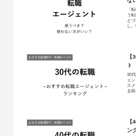
な
「転
う転
とづ
し。
【
おすすめ転職ｻｲﾄ・転職ｴｰｼﾞｪﾝﾄ
ト
30
ェン
スメ
る前
【
おすすめ転職ｻｲﾄ・転職ｴｰｼﾞｪﾝﾄ
ン