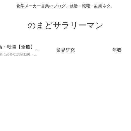
化学メーカー営業のブログ。就活・転職・副業ネタ。
のまどサラリーマン
活・転職【全般】
業界研究
年収
就職活動に必要な志望動機・メールマナー・業界研究などに役立つ知識を公開するページ。