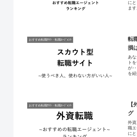
にと
ます
転
おすすめ転職ｻｲﾄ・転職ｴｰｼﾞｪﾝﾄ
損
あな
トを
が･
を紹
【
おすすめ転職ｻｲﾄ・転職ｴｰｼﾞｪﾝﾄ
グ
外資
職エ
にと