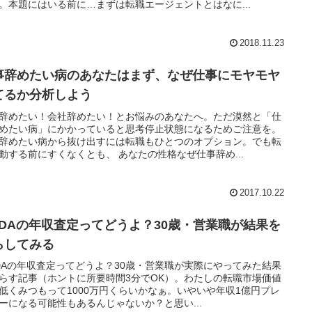
。本題にはいる前に…まずは転職エージェントとはなに...
2018.11.23
事辞めたい病のあなたはまず、なぜ仕事にモヤモヤ
てるか分析しよう
辞めたい！会社辞めたい！とお悩みのあなたへ。ただ漠然と「仕
めたい病」にかかっていると思考停止状態になるためご注意を。
辞めたい病から抜け出すには転職もひとつのオプション。でも転
動する前にすくなくとも、 あなたの性格なぜ仕事辞め...
2017.10.22
ODAの年収査定ってどうよ？30歳・営業職が結果を
らしてみる
DAの年収査定ってどうよ？30歳・営業職が実際にやってみた結果
らす記事（ホントに所要時間3分でOK）。わたしの転職市場価値
低くみつもって1000万円くらいかなぁ。いやいや年収1億円プレ
ーになる可能性もあるんじゃないか？と思い...