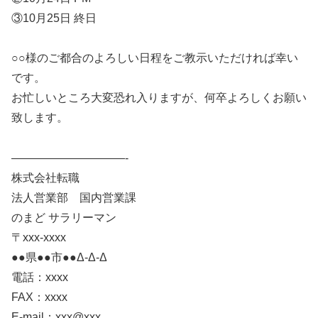
③10月25日 終日
○○様のご都合のよろしい日程をご教示いただければ幸い
です。
お忙しいところ大変恐れ入りますが、何卒よろしくお願い
致します。
——————————-
株式会社転職
法人営業部 国内営業課
のまど サラリーマン
〒xxx-xxxx
●●県●●市●●Δ-Δ-Δ
電話：xxxx
FAX：xxxx
E-mail：xxx@xxx