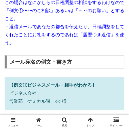
この場合はなにかしらの日程調整の相談をするわけなので
「例文①〜〜のご相談」あるいは「～～のお願い」とする
こと。
・返信メールであなたの都合を伝えたり、日程調整をして
くれたことにお礼をするのであれば「履歴つき返信」を使
う。
メール宛名の例文・書き方
【例文①ビジネスメール・相手がわかる】
ビジネス会社
営業部 ケミカル課 ○○ 様
【例文②ビジネスメール・相手不明】
メニュー
ホーム
検索
トップ
サイドバー