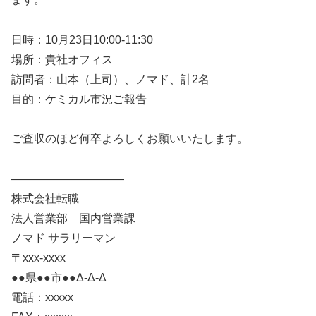
日時：10月23日10:00-11:30
場所：貴社オフィス
訪問者：山本（上司）、ノマド、計2名
目的：ケミカル市況ご報告
ご査収のほど何卒よろしくお願いいたします。
——————————
株式会社転職
法人営業部 国内営業課
ノマド サラリーマン
〒xxx-xxxx
●●県●●市●●Δ-Δ-Δ
電話：xxxxx