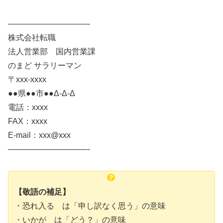
——————————-
株式会社転職
法人営業部 国内営業課
のまど サラリーマン
〒xxx-xxxx
●●県●●市●●Δ-Δ-Δ
電話：xxxx
FAX：xxxx
E-mail：xxx@xxx
——————————-
【敬語の補足】
・恐れ入る は「申し訳なく思う」の意味
・いかが は「どう？」の意味